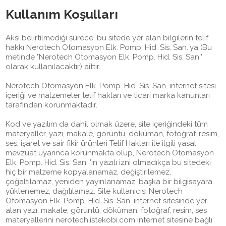
Kullanım Koşulları
Aksi belirtilmediği sürece, bu sitede yer alan bilgilerin telif
hakkı Nerotech Otomasyon Elk. Pomp. Hid. Sis. San.´ya (Bu
metinde "Nerotech Otomasyon Elk. Pomp. Hid. Sis. San."
olarak kullanılacaktır) aittir.
Nerotech Otomasyon Elk. Pomp. Hid. Sis. San. internet sitesi
içeriği ve malzemeler telif hakları ve ticari marka kanunları
tarafından korunmaktadır.
Kod ve yazılım da dahil olmak üzere, site içeriğindeki tüm
materyaller, yazı, makale, görüntü, döküman, fotoğraf, resim,
ses, işaret ve sair fikir ürünleri Telif Hakları ile ilgili yasal
mevzuat uyarınca korunmakta olup, Nerotech Otomasyon
Elk. Pomp. Hid. Sis. San. ’in yazılı izni olmadıkça bu sitedeki
hiç bir malzeme kopyalanamaz, değiştirilemez,
çoğaltılamaz, yeniden yayınlanamaz, başka bir bilgisayara
yüklenemez, dağıtılamaz. Site kullanıcısı Nerotech
Otomasyon Elk. Pomp. Hid. Sis. San. internet sitesinde yer
alan yazı, makale, görüntü, döküman, fotoğraf, resim, ses
materyallerini nerotech.istekobi.com internet sitesine bağlı